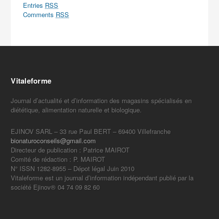
Entries
RSS
Comments
RSS
Vitaleforme
Journal d’actualité et d’information des magasins spécialisés en
diététique, alimentation naturelle et biologique.
EJINOV SARL – 33 rue Paul BERT – 69400 Villefranche
bionaturoconseils@gmail.com
Directeur de publication : Patrice MAIROT
Comité de rédaction : P. MAIROT
N° ISSN 1282-8955 – Dépot légal Juin 2010
Vitaleforme est un journal d’information indépendant publié par la
société Ejinov® 04 74 09 82 60