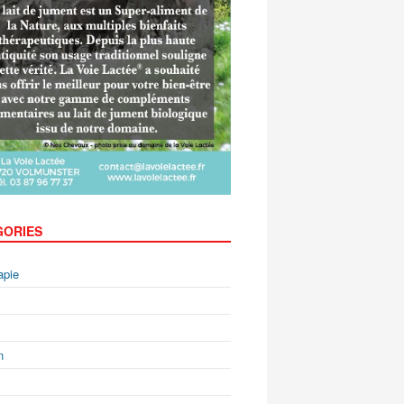
GORIES
apie
n