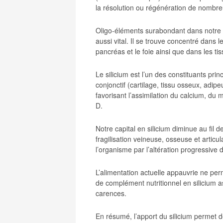
la résolution ou régénération de nombre
Oligo-éléments surabondant dans notre or
aussi vital. Il se trouve concentré dans l
pancréas et le foie ainsi que dans les ti
Le silicium est l’un des constituants pri
conjonctif (cartilage, tissu osseux, adipe
favorisant l’assimilation du calcium, du
D.
Notre capital en silicium diminue au fil d
fragilisation veineuse, osseuse et articu
l’organisme par l’altération progressive d
L’alimentation actuelle appauvrie ne per
de complément nutritionnel en silicium 
carences.
En résumé, l’apport du silicium permet d