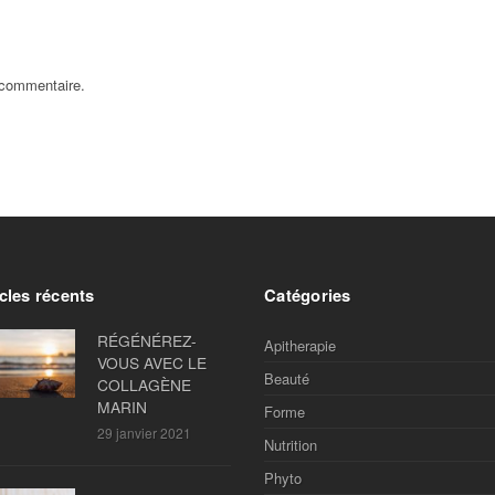
 commentaire.
cles récents
Catégories
RÉGÉNÉREZ-
Apitherapie
VOUS AVEC LE
Beauté
COLLAGÈNE
MARIN
Forme
29 janvier 2021
Nutrition
Phyto