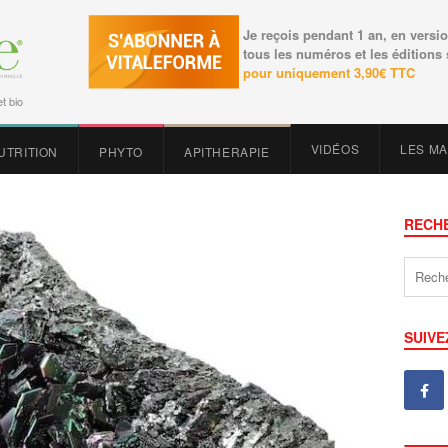
Je reçois pendant 1 an, en versio
tous les numéros et les éditions
pour uniquement 3,90€ TTC
t bio
VIDÉOS
LES M
UTRITION
PHYTO
APITHERAPIE
RECH
SUIVE