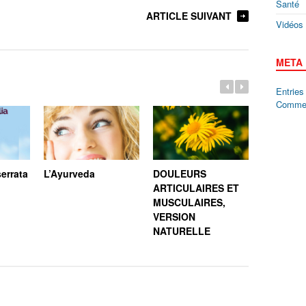
Santé
ARTICLE SUIVANT
Vidéos
META
Entrie
Comme
errata
L’Ayurveda
DOULEURS
COMPRE
ARTICULAIRES ET
L’IMPOR
MUSCULAIRES,
LA FLOR
VERSION
INTESTI
NATURELLE
MICROBI