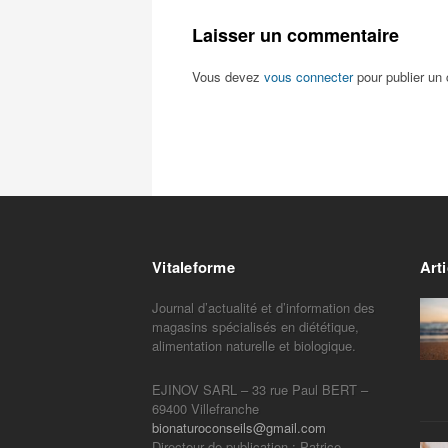
Laisser un commentaire
Vous devez
vous connecter
pour publier un
Vitaleforme
Arti
Journal d’actualité et d’information des
magasins spécialisés en diététique,
alimentation naturelle et biologique.
EJINOV SARL – 33 rue Paul BERT –
69400 Villefranche
bionaturoconseils@gmail.com
Directeur de publication : Patrice