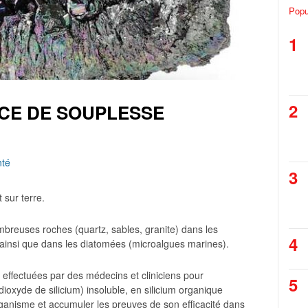
Popu
1
2
RCE DE SOUPLESSE
nté
3
 sur terre.
mbreuses roches (quartz, sables, granite) dans les
4
) ainsi que dans les diatomées (microalgues marines).
s effectuées par des médecins et cliniciens pour
5
 dioxyde de silicium) insoluble, en silicium organique
’organisme et accumuler les preuves de son efficacité dans