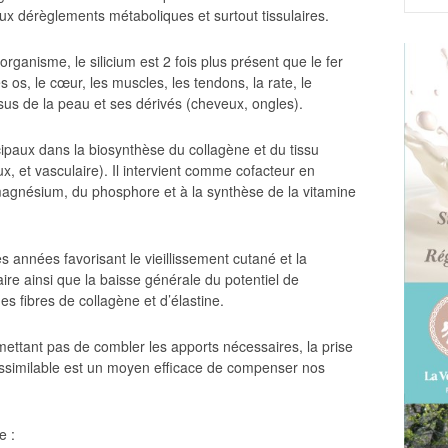
ux dérèglements métaboliques et surtout tissulaires.
ganisme, le silicium est 2 fois plus présent que le fer
es os, le cœur, les muscles, les tendons, la rate, le
ssus de la peau et ses dérivés (cheveux, ongles).
ncipaux dans la biosynthèse du collagène et du tissu
ux, et vasculaire). Il intervient comme cofacteur en
 magnésium, du phosphore et à la synthèse de la vitamine
es années favorisant le vieillissement cutané et la
laire ainsi que la baisse générale du potentiel de
es fibres de collagène et d’élastine.
mettant pas de combler les apports nécessaires, la prise
assimilable est un moyen efficace de compenser nos
e :