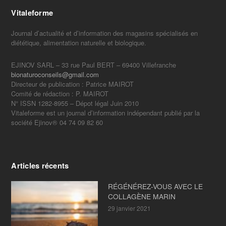
Vitaleforme
Journal d’actualité et d’information des magasins spécialisés en
diététique, alimentation naturelle et biologique.
EJINOV SARL – 33 rue Paul BERT – 69400 Villefranche
bionaturoconseils@gmail.com
Directeur de publication : Patrice MAIROT
Comité de rédaction : P. MAIROT
N° ISSN 1282-8955 – Dépot légal Juin 2010
Vitaleforme est un journal d’information indépendant publié par la
société Ejinov® 04 74 09 82 60
Articles récents
RÉGÉNÉREZ-VOUS AVEC LE
COLLAGÈNE MARIN
29 janvier 2021