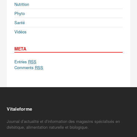
Nutrition
Phyto
Santé
Vidéos
META
Entries
RSS
Comments
RSS
Vitaleforme
Journal d’actualité et d’information des magasins spécialisés en
diététique, alimentation naturelle et biologique.