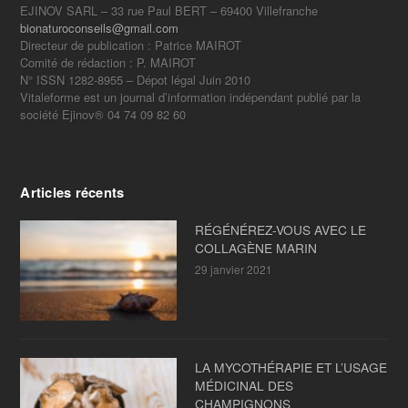
EJINOV SARL – 33 rue Paul BERT – 69400 Villefranche
bionaturoconseils@gmail.com
Directeur de publication : Patrice MAIROT
Comité de rédaction : P. MAIROT
N° ISSN 1282-8955 – Dépot légal Juin 2010
Vitaleforme est un journal d’information indépendant publié par la
société Ejinov® 04 74 09 82 60
Articles récents
RÉGÉNÉREZ-VOUS AVEC LE
COLLAGÈNE MARIN
29 janvier 2021
LA MYCOTHÉRAPIE ET L’USAGE
MÉDICINAL DES
CHAMPIGNONS