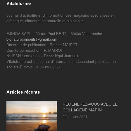
Vitaleforme
Journal d’actualité et d’information des magasins spécialisés en
diététique, alimentation naturelle et biologique.
EJINOV SARL – 33 rue Paul BERT – 69400 Villefranche
bionaturoconseils@gmail.com
Directeur de publication : Patrice MAIROT
Comité de rédaction : P. MAIROT
N° ISSN 1282-8955 – Dépot légal Juin 2010
Vitaleforme est un journal d’information indépendant publié par la
société Ejinov® 04 74 09 82 60
Articles récents
RÉGÉNÉREZ-VOUS AVEC LE
COLLAGÈNE MARIN
29 janvier 2021