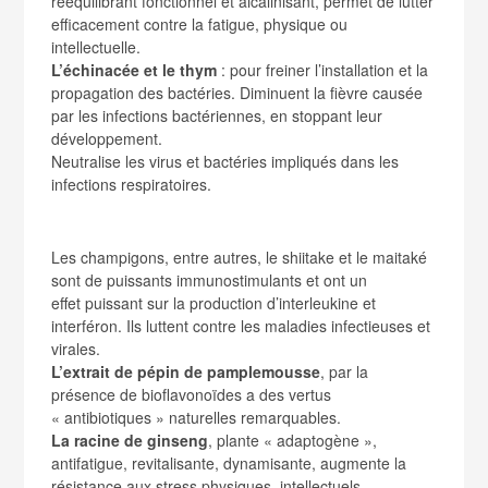
rééquilibrant fonctionnel et alcalinisant, permet de lutter
efficacement contre la fatigue, physique ou
intellectuelle.
L’échinacée et le thym
: pour freiner l’installation et la
propagation des bactéries. Diminuent la fièvre causée
par les infections bactériennes, en stoppant leur
développement.
Neutralise les virus et bactéries impliqués dans les
infections respiratoires.
Les champigons, entre autres, le shiitake et le maitaké
sont de puissants immunostimulants et ont un
effet puissant sur la production d’interleukine et
interféron. Ils luttent contre les maladies infectieuses et
virales.
L’extrait de pépin de pamplemousse
, par la
présence de bioflavonoïdes a des vertus
« antibiotiques » naturelles remarquables.
La racine de ginseng
, plante « adaptogène »,
antifatigue, revitalisante, dynamisante, augmente la
résistance aux stress physiques, intellectuels,