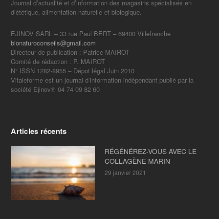
Journal d’actualité et d’information des magasins spécialisés en
diététique, alimentation naturelle et biologique.
EJINOV SARL – 33 rue Paul BERT – 69400 Villefranche
bionaturoconseils@gmail.com
Directeur de publication : Patrice MAIROT
Comité de rédaction : P. MAIROT
N° ISSN 1282-8955 – Dépot légal Juin 2010
Vitaleforme est un journal d’information indépendant publié par la
société Ejinov® 04 74 09 82 60
Articles récents
RÉGÉNÉREZ-VOUS AVEC LE
COLLAGÈNE MARIN
29 janvier 2021