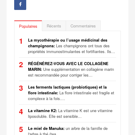
Récents
Commentaires
Populaires
1
La mycothérapie ou l’usage médicinal des
champignons:
Les champignons ont tous des
propriétés immunostimulantes et fortifiantes. Ils…
2
RÉGÉNÉREZ-VOUS AVEC LE COLLAGÈNE
MARIN:
Une supplémentation en collagène marin
est recommandée pour corriger les…
3
Les ferments lactiques (probiotiques) et la
flore intestinale:
La flore intestinale est fragile et
complexe à la fois.…
4
La vitamine K2:
La vitamine K est une vitamine
liposoluble. Elle est sensible…
5
Le miel de Manuka:
un arbre de la famille de
l'arbre à thé (tea…