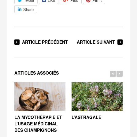
Tweet
Like
Plus
Pin It
Share
ARTICLE PRÉCÉDENT
ARTICLE SUIVANT
ARTICLES ASSOCIÉS
LA MYCOTHÉRAPIE ET
L’ASTRAGALE
La 
L’USAGE MÉDICINAL
DES CHAMPIGNONS