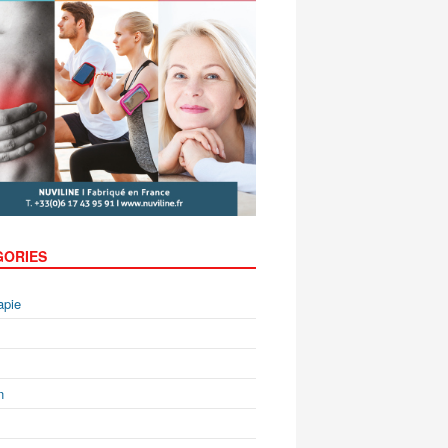
GORIES
apie
n