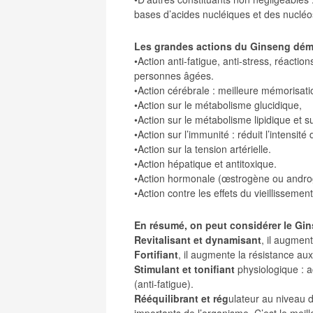
bases d’acides nucléiques et des nucléo
Les grandes actions du Ginseng dém
•Action anti-fatigue, anti-stress, réact
personnes âgées.
•Action cérébrale : meilleure mémorisatio
•Action sur le métabolisme glucidique,
•Action sur le métabolisme lipidique et su
•Action sur l’immunité : réduit l’intensi
•Action sur la tension artérielle.
•Action hépatique et antitoxique.
•Action hormonale (œstrogène ou andro
•Action contre les effets du vieillissement
En résumé, on peut considérer le Gi
Revitalisant et dynamisant
, il augment
Fortifiant
, il augmente la résistance aux
Stimulant et tonifiant
physiologique : ac
(anti-fatigue).
Rééquilibrant et rég
ulateur au niveau 
importants de l’organisme. C’est le meil