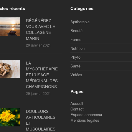
cles récents
Catégories
RÉGÉNÉREZ-
Apitherapie
VOUS AVEC LE
Beauté
COLLAGÈNE
MARIN
Forme
29 janvier 2021
Nutrition
Phyto
LA
Santé
MYCOTHÉRAPIE
ET L’USAGE
Vidéos
MÉDICINAL DES
CHAMPIGNONS
Pages
29 janvier 2021
Accueil
Contact
DOULEURS
Espace annonceur
ARTICULAIRES
Mentions légales
ET
MUSCULAIRES,