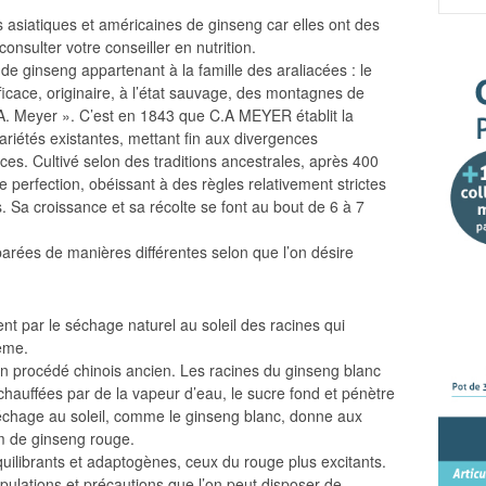
es asiatiques et américaines de ginseng car elles ont des
onsulter votre conseiller en nutrition.
de ginseng appartenant à la famille des araliacées : le
ficace, originaire, à l’état sauvage, des montagnes de
.A. Meyer ». C’est en 1843 que C.A MEYER établit la
 variétés existantes, mettant fin aux divergences
ces. Cultivé selon des traditions ancestrales, après 400
le perfection, obéissant à des règles relativement strictes
. Sa croissance et sa récolte se font au bout de 6 à 7
arées de manières différentes selon que l’on désire
t par le séchage naturel au soleil des racines qui
rème.
 un procédé chinois ancien. Les racines du ginseng blanc
chauffées par de la vapeur d’eau, le sucre fond et pénètre
séchage au soleil, comme le ginseng blanc, donne aux
om de ginseng rouge.
quilibrants et adaptogènes, ceux du rouge plus excitants.
ulations et précautions que l’on peut disposer de