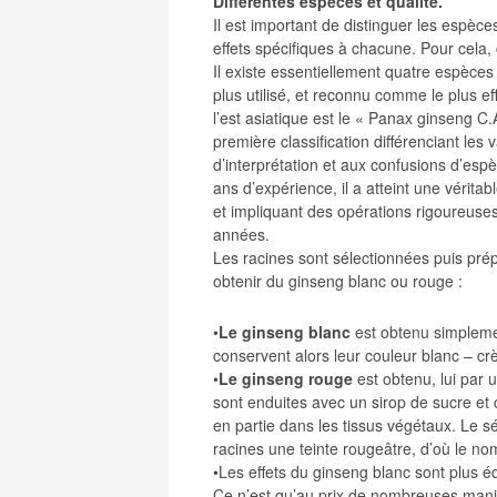
Différentes espèces et qualité.
Il est important de distinguer les espèc
effets spécifiques à chacune. Pour cela, c
Il existe essentiellement quatre espèces 
plus utilisé, et reconnu comme le plus ef
l’est asiatique est le « Panax ginseng C
première classification différenciant les
d’interprétation et aux confusions d’espè
ans d’expérience, il a atteint une véritab
et impliquant des opérations rigoureuses
années.
Les racines sont sélectionnées puis prép
obtenir du ginseng blanc ou rouge :
•
Le ginseng blanc
est obtenu simplemen
conservent alors leur couleur blanc – c
•
Le ginseng rouge
est obtenu, lui par
sont enduites avec un sirop de sucre et 
en partie dans les tissus végétaux. Le 
racines une teinte rougeâtre, d’où le n
•Les effets du ginseng blanc sont plus é
Ce n’est qu’au prix de nombreuses manip