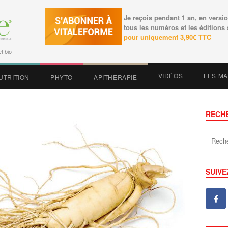
Je reçois pendant 1 an, en versio
tous les numéros et les éditions
pour uniquement 3,90€ TTC
t bio
VIDÉOS
LES M
UTRITION
PHYTO
APITHERAPIE
RECH
SUIVE