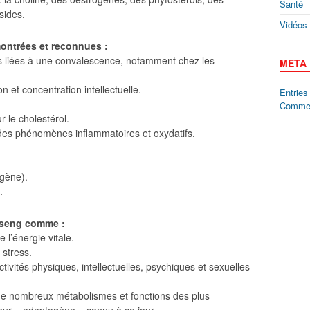
Santé
sides.
Vidéos
ontrées et reconnues :
ions liées à une convalescence, notamment chez les
META
n et concentration intellectuelle.
Entrie
Comme
r le cholestérol.
té des phénomènes inflammatoires et oxydatifs.
gène).
.
nseng comme :
e l’énergie vitale.
 stress.
tivités physiques, intellectuelles, psychiques et sexuelles
de nombreux métabolismes et fonctions des plus
leur « adaptogène » connu à ce jour.