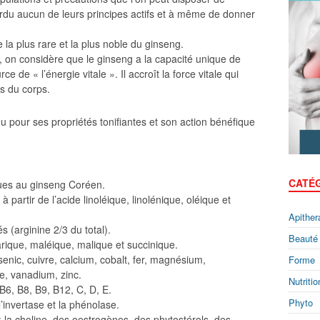
erdu aucun de leurs principes actifs et à même de donner
 la plus rare et la plus noble du ginseng.
, on considère que le ginseng a la capacité unique de
ce de « l’énergie vitale ». Il accroît la force vitale qui
es du corps.
u pour ses propriétés tonifiantes et son action bénéfique
CATÉ
ques au ginseng Coréen.
 partir de l’acide linoléique, linolénique, oléique et
Apither
 (arginine 2/3 du total).
Beauté
arique, maléique, malique et succinique.
nic, cuivre, calcium, cobalt, fer, magnésium,
Forme
e, vanadium, zinc.
Nutritio
B6, B8, B9, B12, C, D, E.
Phyto
’invertase et la phénolase.
: la choline, des oestrogènes, des phytostérols, des