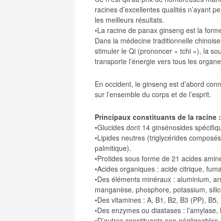
racines d’excellentes qualités n’ayant p
les meilleurs résultats.
•La racine de panax ginseng est la forme
Dans la médecine traditionnelle chinoise
stimuler le Qi (prononcer « tchi »), la sour
transporte l’énergie vers tous les organ
En occident, le ginseng est d’abord conn
sur l’ensemble du corps et de l’esprit.
Principaux constituants de la racine :
•Glucides dont 14 ginsénosides spécifi
•Lipides neutres (triglycérides composés à
palmitique).
•Protides sous forme de 21 acides aminés
•Acides organiques : acide citrique, fum
•Des éléments minéraux : aluminium, arse
manganèse, phosphore, potassium, silic
•Des vitamines : A, B1, B2, B3 (PP), B5, 
•Des enzymes ou diastases : l’amylase, l
•D’autres constituants non négligeables 