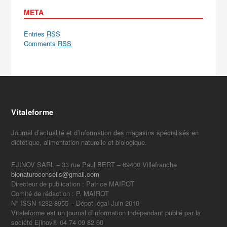
META
Entries
RSS
Comments
RSS
Vitaleforme
Journal d’actualité et d’information des magasins spécialisés en
diététique, alimentation naturelle et biologique.
EJINOV SARL – 33 rue Paul BERT – 69400 Villefranche
bionaturoconseils@gmail.com
Directeur de publication : Patrice MAIROT
Comité de rédaction : P. MAIROT
N° ISSN 1282-8955 – Dépot légal Juin 2010
Vitaleforme est un journal d’information indépendant publié par la
société Ejinov® 04 74 09 82 60