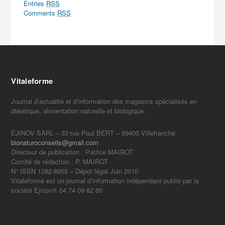
Entries
RSS
Comments
RSS
Vitaleforme
Journal d’actualité et d’information des magasins spécialisés en
diététique, alimentation naturelle et biologique.
EJINOV SARL – 33 rue Paul BERT – 69400 Villefranche
bionaturoconseils@gmail.com
Directeur de publication : Patrice MAIROT
Comité de rédaction : P. MAIROT
N° ISSN 1282-8955 – Dépot légal Juin 2010
Vitaleforme est un journal d’information indépendant publié par la
société Ejinov® 04 74 09 82 60