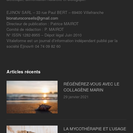
EJINOV SARL – 33 rue Paul BERT – 69400 Villefranche
bionaturoconseils@gmail.com
Directeur de publication : Patrice MAIROT
Comité de rédaction : P. MAIROT
N° ISSN 1282-8955 – Dépot légal Juin 2010
Vitaleforme est un journal d’information indépendant publié par la
société Ejinov® 04 74 09 82 60
Articles récents
RÉGÉNÉREZ-VOUS AVEC LE
COLLAGÈNE MARIN
29 janvier 2021
LA MYCOTHÉRAPIE ET L’USAGE