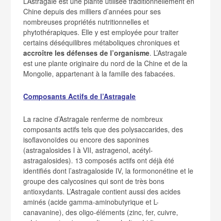
L’Astragale est une plante utilisée traditionnellement en
Chine depuis des milliers d’années pour ses
nombreuses propriétés nutritionnelles et
phytothérapiques. Elle y est employée pour traiter
certains déséquilibres métaboliques chroniques et
accroître les défenses de l’organisme
. L’Astragale
est une plante originaire du nord de la Chine et de la
Mongolie, appartenant à la famille des fabacées.
Composants Actifs de l’Astragale
La racine d’Astragale renferme de nombreux
composants actifs tels que des polysaccarides, des
isoflavonoïdes ou encore des saponines
(astragalosides I à VII, astragenol, acétyl-
astragalosides). 13 composés actifs ont déjà été
identifiés dont l’astragaloside IV, la formononétine et le
groupe des calycosines qui sont de très bons
antioxydants. L’Astragale contient aussi des acides
aminés (acide gamma-aminobutyrique et L-
canavanine), des oligo-éléments (zinc, fer, cuivre,