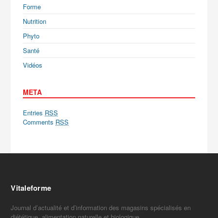
Forme
Nutrition
Phyto
Santé
Vidéos
META
Entries
RSS
Comments
RSS
Vitaleforme
Journal d’actualité et d’information des magasins spécialisés en
diététique, alimentation naturelle et biologique.