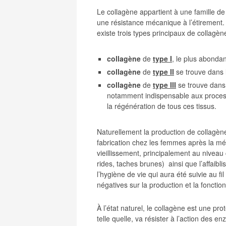
Le collagène appartient à une famille de
une résistance mécanique à l’étirement. Il
existe trois types principaux de collagèn
collagène
de
type I
, le plus abondan
collagène
de
type II
se trouve dans l
collagène
de
type III
se trouve dans 
notamment indispensable aux processus 
la régénération de tous ces tissus.
Naturellement la production de collagène
fabrication chez les femmes après la mén
vieillissement, principalement au niveau
rides, taches brunes) ainsi que l’affaibli
l’hygiène de vie qui aura été suivie au 
négatives sur la production et la fonctio
À l’état naturel, le collagène est une prot
telle quelle, va résister à l’action des 