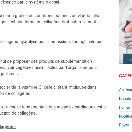
éliminée par le système digestif.
euse non grasse des bouillons ou fonds de viande faits
ages, est une forme de collagène brut naturellement
collagène hydrolysé pour une assimilation optimale par
’hui de proposer des produits de supplémentation
ns, voir végétales assimilables par l’organisme pour
organismes
.
CATÉ
ocier de la vitamine C, celle ci étant impliquée dans
Apither
ion de collagène.
Beauté
ath, la cause fondamentale des maladies cardiaques est la
Forme
duction de collagène.
Nutritio
Phyto
lagène :