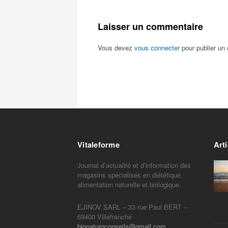
Laisser un commentaire
Vous devez
vous connecter
pour publier un
Vitaleforme
Arti
Journal d’actualité et d’information des
magasins spécialisés en diététique,
alimentation naturelle et biologique.
EJINOV SARL – 33 rue Paul BERT –
69400 Villefranche
bionaturoconseils@gmail.com