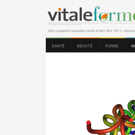
Votre magazine spécialisé santé et bien-être 100 % naturel e
SANTÉ
BEAUTÉ
FORME
N