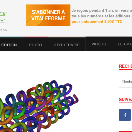
Je reçois pendant 1 an, en versio
tous les numéros et les éditions
pour uniquement 3,90€ TTC
t bio
VIDÉOS
LES M
UTRITION
PHYTO
APITHERAPIE
RECH
SUIVE