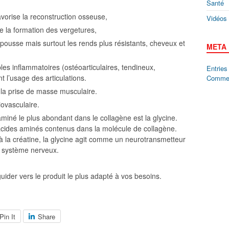
Santé
t favorise la reconstruction osseuse,
Vidéos
mite la formation des vergetures,
r pousse mais surtout les rends plus résistants, cheveux et
META
ubles inflammatoires (ostéoarticulaires, tendineux,
Entrie
 l’usage des articulations.
Comme
e la prise de masse musculaire.
iovasculaire.
 aminé le plus abondant dans le collagène est la glycine.
 acides aminés contenus dans la molécule de collagène.
 la créatine, la glycine agit comme un neurotransmetteur
u système nerveux.
guider vers le produit le plus adapté à vos besoins.
Pin It
Share