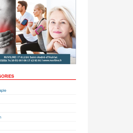
GORIES
apie
n