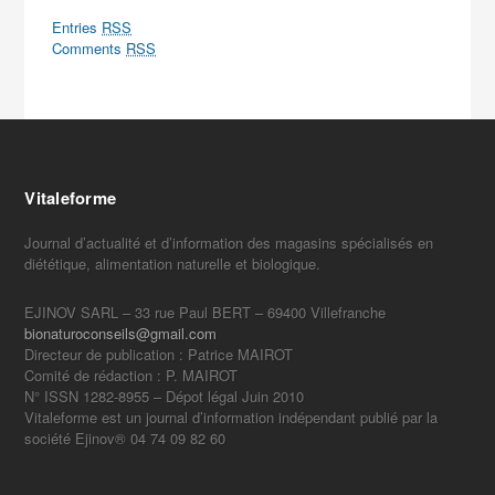
Entries
RSS
Comments
RSS
Vitaleforme
Journal d’actualité et d’information des magasins spécialisés en
diététique, alimentation naturelle et biologique.
EJINOV SARL – 33 rue Paul BERT – 69400 Villefranche
bionaturoconseils@gmail.com
Directeur de publication : Patrice MAIROT
Comité de rédaction : P. MAIROT
N° ISSN 1282-8955 – Dépot légal Juin 2010
Vitaleforme est un journal d’information indépendant publié par la
société Ejinov® 04 74 09 82 60