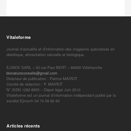
Vitaleforme
Journal d’actualité et d’information des magasins spécialisés en
diététique, alimentation naturelle et biologique.
EJINOV SARL – 33 rue Paul BERT – 69400 Villefranche
bionaturoconseils@gmail.com
Directeur de publication : Patrice MAIROT
Comité de rédaction : P. MAIROT
N° ISSN 1282-8955 – Dépot légal Juin 2010
Vitaleforme est un journal d’information indépendant publié par la
société Ejinov® 04 74 09 82 60
Articles récents