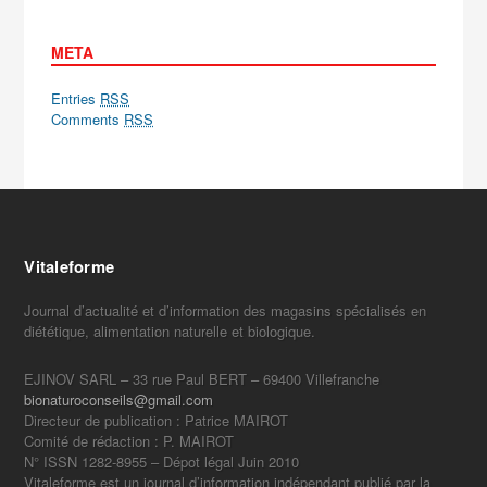
META
Entries
RSS
Comments
RSS
Vitaleforme
Journal d’actualité et d’information des magasins spécialisés en
diététique, alimentation naturelle et biologique.
EJINOV SARL – 33 rue Paul BERT – 69400 Villefranche
bionaturoconseils@gmail.com
Directeur de publication : Patrice MAIROT
Comité de rédaction : P. MAIROT
N° ISSN 1282-8955 – Dépot légal Juin 2010
Vitaleforme est un journal d’information indépendant publié par la