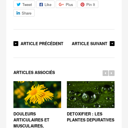
Tweet
Like
Plus
Pin It
Share
ARTICLE PRÉCÉDENT
ARTICLE SUIVANT
ARTICLES ASSOCIÉS
DOULEURS
DETOXIFIER : LES
L’I
ARTICULAIRES ET
PLANTES DEPURATIVES
HUI
MUSCULAIRES,