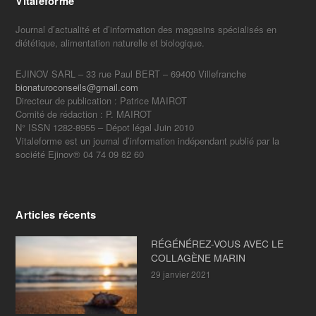
Vitaleforme
Journal d’actualité et d’information des magasins spécialisés en
diététique, alimentation naturelle et biologique.
EJINOV SARL – 33 rue Paul BERT – 69400 Villefranche
bionaturoconseils@gmail.com
Directeur de publication : Patrice MAIROT
Comité de rédaction : P. MAIROT
N° ISSN 1282-8955 – Dépot légal Juin 2010
Vitaleforme est un journal d’information indépendant publié par la
société Ejinov® 04 74 09 82 60
Articles récents
RÉGÉNÉREZ-VOUS AVEC LE
COLLAGÈNE MARIN
29 janvier 2021