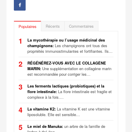
Récents
Commentaires
Populaires
1
La mycothérapie ou l’usage médicinal des
champignons:
Les champignons ont tous des
propriétés immunostimulantes et fortifiantes. Ils…
2
RÉGÉNÉREZ-VOUS AVEC LE COLLAGÈNE
MARIN:
Une supplémentation en collagène marin
est recommandée pour corriger les…
3
Les ferments lactiques (probiotiques) et la
flore intestinale:
La flore intestinale est fragile et
complexe à la fois.…
4
La vitamine K2:
La vitamine K est une vitamine
liposoluble. Elle est sensible…
5
Le miel de Manuka:
un arbre de la famille de
l'arbre à thé (tea…