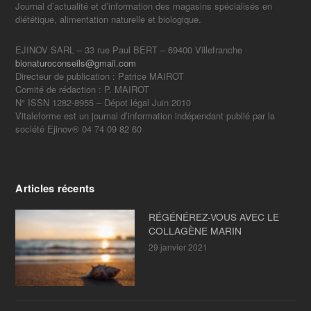
Journal d’actualité et d’information des magasins spécialisés en
diététique, alimentation naturelle et biologique.
EJINOV SARL – 33 rue Paul BERT – 69400 Villefranche
bionaturoconseils@gmail.com
Directeur de publication : Patrice MAIROT
Comité de rédaction : P. MAIROT
N° ISSN 1282-8955 – Dépot légal Juin 2010
Vitaleforme est un journal d’information indépendant publié par la
société Ejinov® 04 74 09 82 60
Articles récents
RÉGÉNÉREZ-VOUS AVEC LE
COLLAGÈNE MARIN
29 janvier 2021