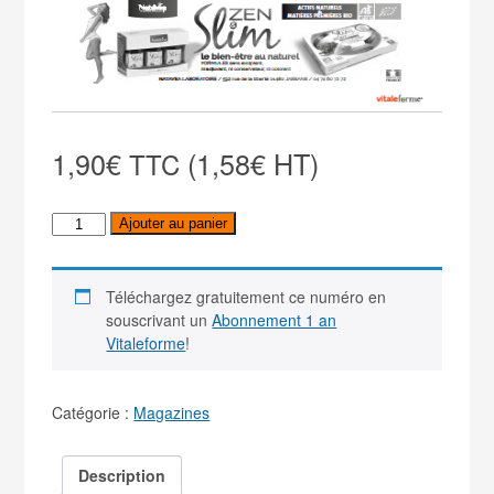
1,90
€
(1,58€ HT)
TTC
quantité
Ajouter au panier
de
Vitaleforme
24
Téléchargez gratuitement ce numéro en
souscrivant un
Abonnement 1 an
Vitaleforme
!
Catégorie :
Magazines
Description