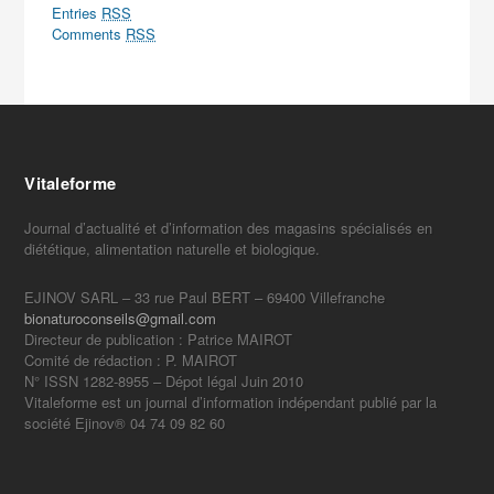
Entries
RSS
Comments
RSS
Vitaleforme
Journal d’actualité et d’information des magasins spécialisés en
diététique, alimentation naturelle et biologique.
EJINOV SARL – 33 rue Paul BERT – 69400 Villefranche
bionaturoconseils@gmail.com
Directeur de publication : Patrice MAIROT
Comité de rédaction : P. MAIROT
N° ISSN 1282-8955 – Dépot légal Juin 2010
Vitaleforme est un journal d’information indépendant publié par la
société Ejinov® 04 74 09 82 60