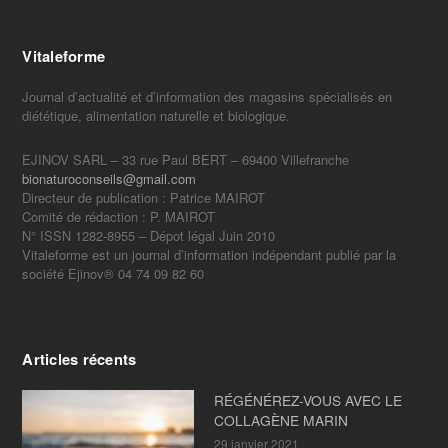
Vitaleforme
Journal d’actualité et d’information des magasins spécialisés en
diététique, alimentation naturelle et biologique.
EJINOV SARL – 33 rue Paul BERT – 69400 Villefranche
bionaturoconseils@gmail.com
Directeur de publication : Patrice MAIROT
Comité de rédaction : P. MAIROT
N° ISSN 1282-8955 – Dépot légal Juin 2010
Vitaleforme est un journal d’information indépendant publié par la
société Ejinov® 04 74 09 82 60
Articles récents
RÉGÉNÉREZ-VOUS AVEC LE
COLLAGÈNE MARIN
29 janvier 2021