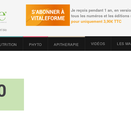
Je reçois pendant 1 an, en versio
tous les numéros et les éditions
pour uniquement 3,90€ TTC
t bio
VIDÉOS
LES M
UTRITION
PHYTO
APITHERAPIE