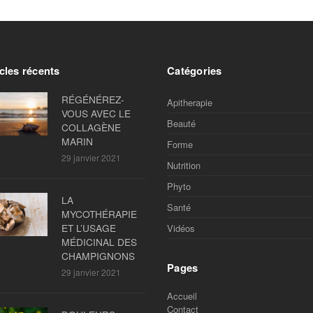
cles récents
Catégories
RÉGÉNÉREZ-
Apitherapie
VOUS AVEC LE
Beauté
COLLAGÈNE
MARIN
Forme
29 janvier 2021
Nutrition
Phyto
LA
Santé
MYCOTHÉRAPIE
ET L’USAGE
Vidéos
MÉDICINAL DES
CHAMPIGNONS
Pages
29 janvier 2021
Accueil
Contact