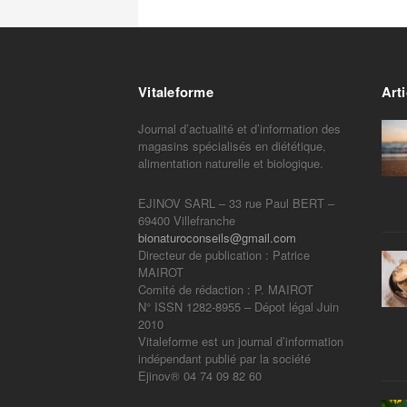
Vitaleforme
Arti
Journal d’actualité et d’information des
magasins spécialisés en diététique,
alimentation naturelle et biologique.
EJINOV SARL – 33 rue Paul BERT –
69400 Villefranche
bionaturoconseils@gmail.com
Directeur de publication : Patrice
MAIROT
Comité de rédaction : P. MAIROT
N° ISSN 1282-8955 – Dépot légal Juin
2010
Vitaleforme est un journal d’information
indépendant publié par la société
Ejinov® 04 74 09 82 60