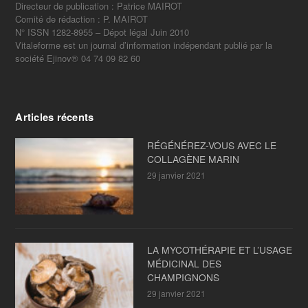
Directeur de publication : Patrice MAIROT
Comité de rédaction : P. MAIROT
N° ISSN 1282-8955 – Dépot légal Juin 2010
Vitaleforme est un journal d’information indépendant publié par la
société Ejinov® 04 74 09 82 60
Articles récents
RÉGÉNÉREZ-VOUS AVEC LE
COLLAGÈNE MARIN
29 janvier 2021
LA MYCOTHÉRAPIE ET L’USAGE
MÉDICINAL DES
CHAMPIGNONS
29 janvier 2021