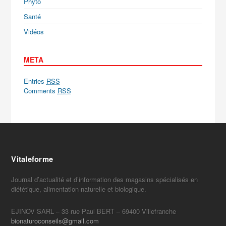
Phyto
Santé
Vidéos
META
Entries
RSS
Comments
RSS
Vitaleforme
Journal d’actualité et d’information des magasins spécialisés en
diététique, alimentation naturelle et biologique.
EJINOV SARL – 33 rue Paul BERT – 69400 Villefranche
bionaturoconseils@gmail.com