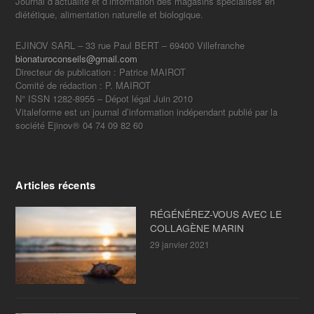
Journal d’actualité et d’information des magasins spécialisés en
diététique, alimentation naturelle et biologique.
EJINOV SARL – 33 rue Paul BERT – 69400 Villefranche
bionaturoconseils@gmail.com
Directeur de publication : Patrice MAIROT
Comité de rédaction : P. MAIROT
N° ISSN 1282-8955 – Dépot légal Juin 2010
Vitaleforme est un journal d’information indépendant publié par la
société Ejinov® 04 74 09 82 60
Articles récents
RÉGÉNÉREZ-VOUS AVEC LE
COLLAGÈNE MARIN
29 janvier 2021