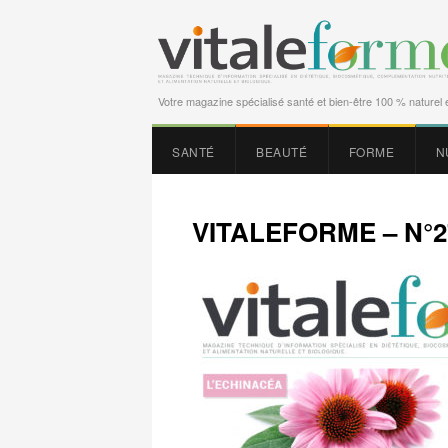
Votre magazine spécialisé santé et bien-être 100 % naturel e
SANTÉ
BEAUTÉ
FORME
N
VITALEFORME – N°2