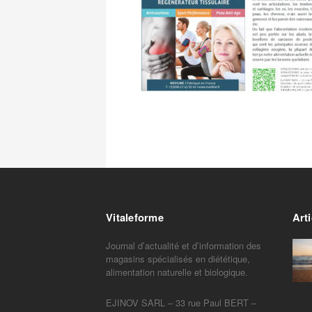
Vitaleforme
Arti
Journal d’actualité et d’information des
magasins spécialisés en diététique,
alimentation naturelle et biologique.
EJINOV SARL – 33 rue Paul BERT –