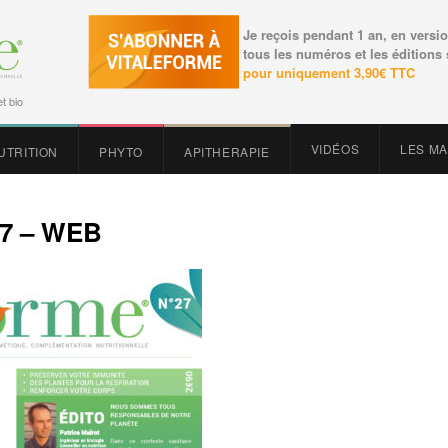
Je reçois pendant 1 an, en versio
tous les numéros et les éditions
pour uniquement 3,90€ TTC
t bio
VIDÉOS
LES M
UTRITION
PHYTO
APITHERAPIE
7 – WEB