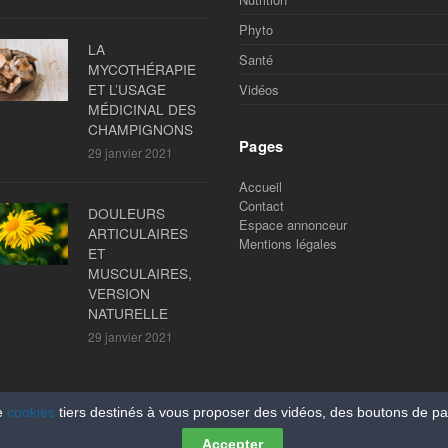
Phyto
LA
Santé
MYCOTHÉRAPIE
ET L’USAGE
Vidéos
MÉDICINAL DES
CHAMPIGNONS
Pages
29 janvier 2021
Accueil
Contact
DOULEURS
Espace annonceur
ARTICULAIRES
Mentions légales
ET
MUSCULAIRES,
VERSION
NATURELLE
29 janvier 2021
e
cookies
tiers destinés à vous proposer des vidéos, des boutons de p
Accepter