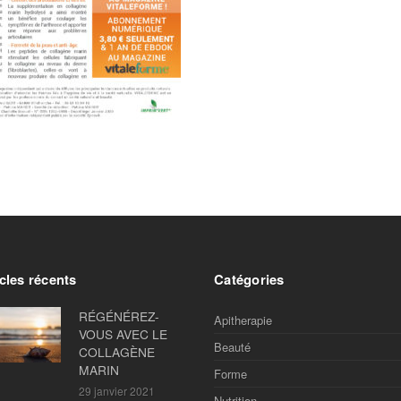
cles récents
Catégories
RÉGÉNÉREZ-
Apitherapie
VOUS AVEC LE
Beauté
COLLAGÈNE
MARIN
Forme
29 janvier 2021
Nutrition