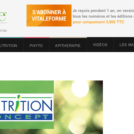
Je reçois pendant 1 an, en versio
tous les numéros et les éditions
pour uniquement 3,90€ TTC
t bio
VIDÉOS
LES M
UTRITION
PHYTO
APITHERAPIE