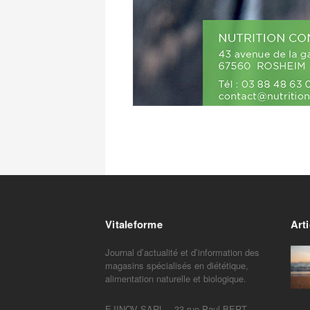
Vitaleforme
Arti
Journal d’actualité et d’information des
magasins spécialisés en diététique,
alimentation naturelle et biologique.
EJINOV SARL – 33 rue Paul BERT –