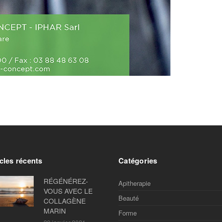
cles récents
Catégories
RÉGÉNÉREZ-
Apitherapie
VOUS AVEC LE
Beauté
COLLAGÈNE
MARIN
Forme