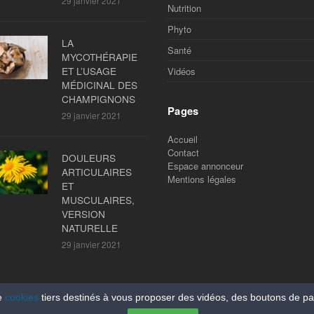
29 janvier 2021
Nutrition
Phyto
LA
Santé
MYCOTHÉRAPIE
ET L’USAGE
Vidéos
MÉDICINAL DES
CHAMPIGNONS
Pages
29 janvier 2021
Accueil
Contact
DOULEURS
Espace annonceur
ARTICULAIRES
Mentions légales
ET
MUSCULAIRES,
VERSION
NATURELLE
29 janvier 2021
e
cookies
tiers destinés à vous proposer des vidéos, des boutons de p