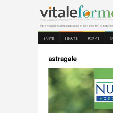
Votre magazine spécialisé santé et bien-être 100 % naturel e
SANTÉ
BEAUTÉ
FORME
N
astragale