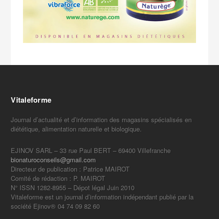
Vitaleforme
Journal d’actualité et d’information des magasins spécialisés en
diététique, alimentation naturelle et biologique.
EJINOV SARL – 33 rue Paul BERT – 69400 Villefranche
bionaturoconseils@gmail.com
Directeur de publication : Patrice MAIROT
Comité de rédaction : P. MAIROT
N° ISSN 1282-8955 – Dépot légal Juin 2010
Vitaleforme est un journal d’information indépendant publié par la
société Ejinov® 04 74 09 82 60