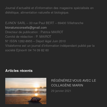
Journal d’actualité et d’information des magasins spécialisés en
diététique, alimentation naturelle et biologique.
EJINOV SARL – 33 rue Paul BERT – 69400 Villefranche
bionaturoconseils@gmail.com
Directeur de publication : Patrice MAIROT
Comité de rédaction : P. MAIROT
N° ISSN 1282-8955 – Dépot légal Juin 2010
Vitaleforme est un journal d’information indépendant publié par la
société Ejinov® 04 74 09 82 60
Articles récents
RÉGÉNÉREZ-VOUS AVEC LE
COLLAGÈNE MARIN
29 janvier 2021