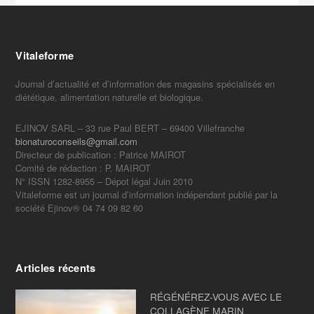
Vitaleforme
Journal d’actualité et d’information des magasins spécialisés en
diététique, alimentation naturelle et biologique.
EJINOV SARL – 33 rue Paul BERT – 69400 Villefranche
bionaturoconseils@gmail.com
Directeur de publication : Patrice MAIROT
Comité de rédaction : P. MAIROT
N° ISSN 1282-8955 – Dépot légal Juin 2010
Vitaleforme est un journal d’information indépendant publié par la
société Ejinov® 04 74 09 82 60
Articles récents
RÉGÉNÉREZ-VOUS AVEC LE
COLLAGÈNE MARIN