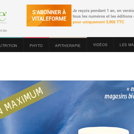
Je reçois pendant 1 an, en versio
tous les numéros et les éditions
pour uniquement 3,90€ TTC
t bio
VIDÉOS
LES M
UTRITION
PHYTO
APITHERAPIE