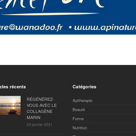
cles récents
Catégories
RÉGÉNÉREZ-
Apitherapie
VOUS AVEC LE
Beauté
COLLAGÈNE
MARIN
Forme
29 janvier 2021
Nutrition