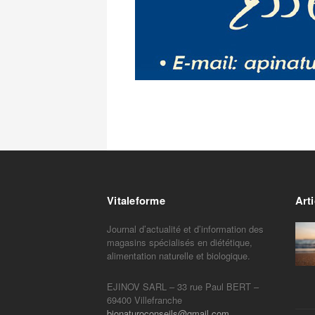
Vitaleforme
Arti
Journal d’actualité et d’information des
magasins spécialisés en diététique,
alimentation naturelle et biologique.
EJINOV SARL – 33 rue Paul BERT –
69400 Villefranche
bionaturoconseils@gmail.com