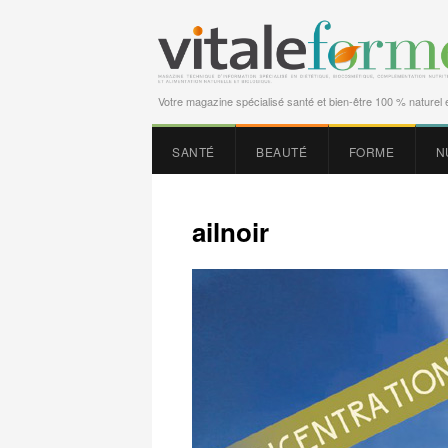
Votre magazine spécialisé santé et bien-être 100 % naturel e
SANTÉ
BEAUTÉ
FORME
N
ailnoir