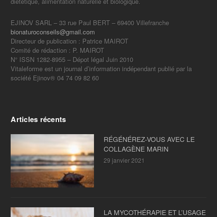
diététique, alimentation naturelle et biologique.
EJINOV SARL – 33 rue Paul BERT – 69400 Villefranche
bionaturoconseils@gmail.com
Directeur de publication : Patrice MAIROT
Comité de rédaction : P. MAIROT
N° ISSN 1282-8955 – Dépot légal Juin 2010
Vitaleforme est un journal d’information indépendant publié par la
société Ejinov® 04 74 09 82 60
Articles récents
RÉGÉNÉREZ-VOUS AVEC LE
COLLAGÈNE MARIN
29 janvier 2021
LA MYCOTHÉRAPIE ET L’USAGE