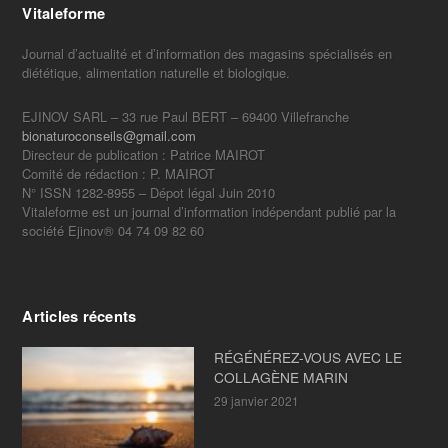
Vitaleforme
Journal d’actualité et d’information des magasins spécialisés en
diététique, alimentation naturelle et biologique.
EJINOV SARL – 33 rue Paul BERT – 69400 Villefranche
bionaturoconseils@gmail.com
Directeur de publication : Patrice MAIROT
Comité de rédaction : P. MAIROT
N° ISSN 1282-8955 – Dépot légal Juin 2010
Vitaleforme est un journal d’information indépendant publié par la
société Ejinov® 04 74 09 82 60
Articles récents
RÉGÉNÉREZ-VOUS AVEC LE
COLLAGÈNE MARIN
29 janvier 2021