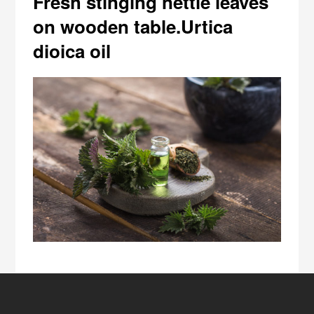
Fresh stinging nettle leaves
on wooden table.Urtica
dioica oil