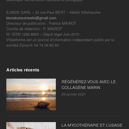
EJINOV SARL – 33 rue Paul BERT – 69400 Villefranche
bionaturoconseils@gmail.com
Directeur de publication : Patrice MAIROT
Comité de rédaction : P. MAIROT
N° ISSN 1282-8955 – Dépot légal Juin 2010
Vitaleforme est un journal d’information indépendant publié par la
société Ejinov® 04 74 09 82 60
Articles récents
RÉGÉNÉREZ-VOUS AVEC LE
COLLAGÈNE MARIN
29 janvier 2021
LA MYCOTHÉRAPIE ET L’USAGE