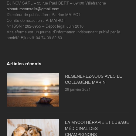
EJINOV SARL – 33 rue Paul BERT – 69400 Villefranche
bionaturoconseils@gmail.com
Directeur de publication : Patrice MAIROT
Comité de rédaction : P. MAIROT
N° ISSN 1282-8955 – Dépot légal Juin 2010
Vitaleforme est un journal d’information indépendant publié par la
société Ejinov® 04 74 09 82 60
Articles récents
RÉGÉNÉREZ-VOUS AVEC LE
COLLAGÈNE MARIN
29 janvier 2021
LA MYCOTHÉRAPIE ET L’USAGE
MÉDICINAL DES
CHAMPIGNONS