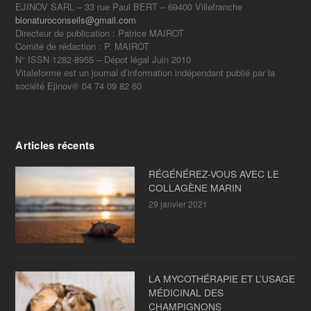
EJINOV SARL – 33 rue Paul BERT – 69400 Villefranche
bionaturoconseils@gmail.com
Directeur de publication : Patrice MAIROT
Comité de rédaction : P. MAIROT
N° ISSN 1282-8955 – Dépot légal Juin 2010
Vitaleforme est un journal d’information indépendant publié par la
société Ejinov® 04 74 09 82 60
Articles récents
RÉGÉNÉREZ-VOUS AVEC LE
COLLAGÈNE MARIN
29 janvier 2021
LA MYCOTHÉRAPIE ET L’USAGE
MÉDICINAL DES
CHAMPIGNONS