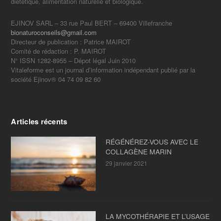
diététique, alimentation naturelle et biologique.
EJINOV SARL – 33 rue Paul BERT – 69400 Villefranche
bionaturoconseils@gmail.com
Directeur de publication : Patrice MAIROT
Comité de rédaction : P. MAIROT
N° ISSN 1282-8955 – Dépot légal Juin 2010
Vitaleforme est un journal d’information indépendant publié par la
société Ejinov® 04 74 09 82 60
Articles récents
RÉGÉNÉREZ-VOUS AVEC LE
COLLAGÈNE MARIN
29 janvier 2021
LA MYCOTHÉRAPIE ET L’USAGE