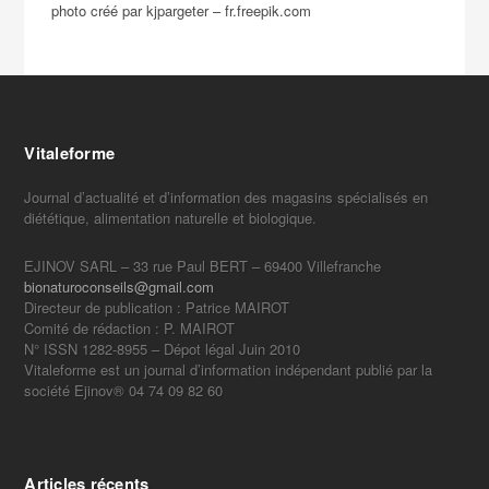
photo créé par kjpargeter – fr.freepik.com
Vitaleforme
Journal d’actualité et d’information des magasins spécialisés en
diététique, alimentation naturelle et biologique.
EJINOV SARL – 33 rue Paul BERT – 69400 Villefranche
bionaturoconseils@gmail.com
Directeur de publication : Patrice MAIROT
Comité de rédaction : P. MAIROT
N° ISSN 1282-8955 – Dépot légal Juin 2010
Vitaleforme est un journal d’information indépendant publié par la
société Ejinov® 04 74 09 82 60
Articles récents