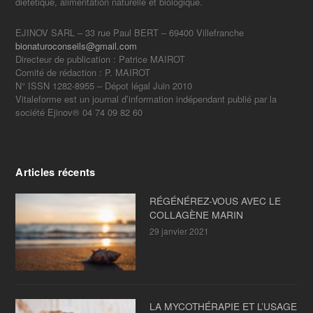
diététique, alimentation naturelle et biologique.
EJINOV SARL – 33 rue Paul BERT – 69400 Villefranche
bionaturoconseils@gmail.com
Directeur de publication : Patrice MAIROT
Comité de rédaction : P. MAIROT
N° ISSN 1282-8955 – Dépot légal Juin 2010
Vitaleforme est un journal d’information indépendant publié par la
société Ejinov® 04 74 09 82 60
Articles récents
RÉGÉNÉREZ-VOUS AVEC LE
COLLAGÈNE MARIN
29 janvier 2021
LA MYCOTHÉRAPIE ET L’USAGE