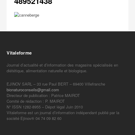
489521438
Vitaleforme
Journal d’actualité et d’information des magasins spécialisés en
diététique, alimentation naturelle et biologique.
EJINOV SARL – 33 rue Paul BERT – 69400 Villefranche
bionaturoconseils@gmail.com
Directeur de publication : Patrice MAIROT
Comité de rédaction : P. MAIROT
N° ISSN 1282-8955 – Dépot légal Juin 2010
Vitaleforme est un journal d’information indépendant publié par la
société Ejinov® 04 74 09 82 60