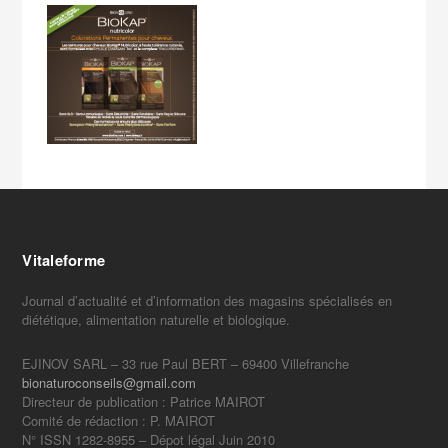
Vitaleforme
Journal d’actualité et d’information des magasins spécialisés en
diététique, alimentation naturelle et biologique.
EJINOV SARL – 33 rue Paul BERT – 69400 Villefranche
bionaturoconseils@gmail.com
Directeur de publication : Patrice MAIROT
Comité de rédaction : P. MAIROT
N° ISSN 1282-8955 – Dépot légal Juin 2010