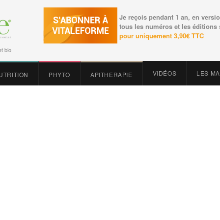
Je reçois pendant 1 an, en versio
tous les numéros et les éditions
pour uniquement 3,90€ TTC
t bio
VIDÉOS
LES M
UTRITION
PHYTO
APITHERAPIE