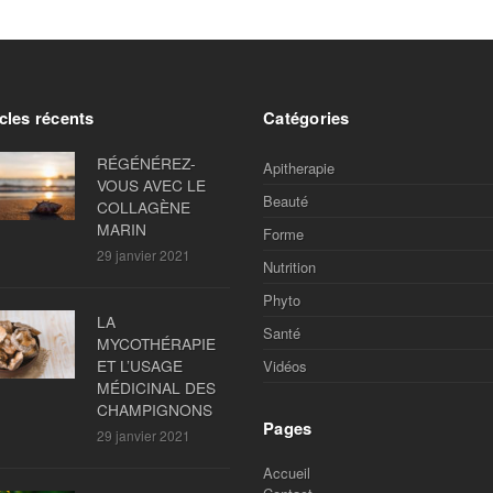
cles récents
Catégories
RÉGÉNÉREZ-
Apitherapie
VOUS AVEC LE
Beauté
COLLAGÈNE
MARIN
Forme
29 janvier 2021
Nutrition
Phyto
LA
Santé
MYCOTHÉRAPIE
ET L’USAGE
Vidéos
MÉDICINAL DES
CHAMPIGNONS
Pages
29 janvier 2021
Accueil