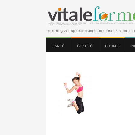
Votre magazine spécialisé santé et bien-être 100 % naturel e
SANTÉ
BEAUTÉ
FORME
N