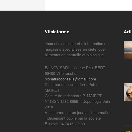
Vitaleforme
Arti
Journal d’actualité et d’information des
magasins spécialisés en diététique,
alimentation naturelle et biologique.
EJINOV SARL – 33 rue Paul BERT –
69400 Villefranche
bionaturoconseils@gmail.com
Directeur de publication : Patrice
MAIROT
Comité de rédaction : P. MAIROT
N° ISSN 1282-8955 – Dépot légal Juin
2010
Vitaleforme est un journal d’information
indépendant publié par la société
Ejinov® 04 74 09 82 60