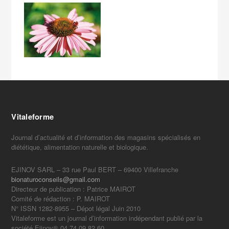
Vitaleforme
Journal d’actualité et d’information des magasins spécialisés en
diététique, alimentation naturelle et biologique.
EJINOV SARL – 33 rue Paul BERT – 69400 Villefranche
bionaturoconseils@gmail.com
Directeur de publication : Patrice MAIROT
Comité de rédaction : P. MAIROT
N° ISSN 1282-8955 – Dépot légal Juin 2010
Vitaleforme est un journal d’information indépendant publié par la
société Ejinov® 04 74 09 82 60