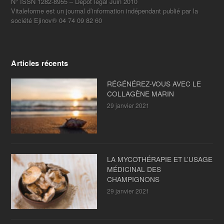
N° ISSN 1282-8955 – Dépot légal Juin 2010
Vitaleforme est un journal d’information indépendant publié par la
société Ejinov® 04 74 09 82 60
Articles récents
RÉGÉNÉREZ-VOUS AVEC LE
COLLAGÈNE MARIN
29 janvier 2021
LA MYCOTHÉRAPIE ET L’USAGE
MÉDICINAL DES
CHAMPIGNONS
29 janvier 2021