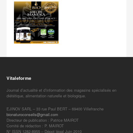
Vitaleforme
Journal d’actualité et d’information des magasins spécialisés en
diététique, alimentation naturelle et biologique.
EJINOV SARL – 33 rue Paul BERT – 69400 Villefranche
bionaturoconseils@gmail.com
Directeur de publication : Patrice MAIROT
Comité de rédaction : P. MAIROT
N° ISSN 1282-8955 – Dépot légal Juin 2010